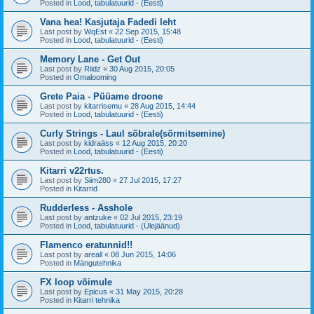
Posted in
Lood, tabulatuurid - (Eesti)
Vana hea! Kasjutaja Fadedi leht
Last post by
WqEst
«
22 Sep 2015, 15:48
Posted in
Lood, tabulatuurid - (Eesti)
Memory Lane - Get Out
Last post by
Riidz
«
30 Aug 2015, 20:05
Posted in
Omalooming
Grete Paia - Püüame droone
Last post by
kitarrisemu
«
28 Aug 2015, 14:44
Posted in
Lood, tabulatuurid - (Eesti)
Curly Strings - Laul sõbrale(sõrmitsemine)
Last post by
kidraäss
«
12 Aug 2015, 20:20
Posted in
Lood, tabulatuurid - (Eesti)
Kitarri v22rtus.
Last post by
Siim280
«
27 Jul 2015, 17:27
Posted in
Kitarrid
Rudderless - Asshole
Last post by
antzuke
«
02 Jul 2015, 23:19
Posted in
Lood, tabulatuurid - (Ülejäänud)
Flamenco eratunnid!!
Last post by
areall
«
08 Jun 2015, 14:06
Posted in
Mängutehnika
FX loop võimule
Last post by
Epicus
«
31 May 2015, 20:28
Posted in
Kitarri tehnika