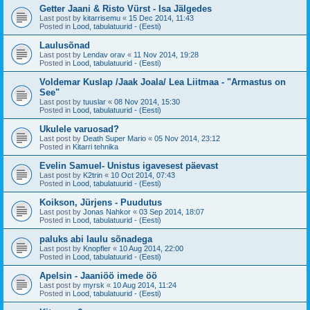
Getter Jaani & Risto Vürst - Isa Jälgedes
Last post by
kitarrisemu
«
15 Dec 2014, 11:43
Posted in
Lood, tabulatuurid - (Eesti)
Laulusõnad
Last post by
Lendav orav
«
11 Nov 2014, 19:28
Posted in
Lood, tabulatuurid - (Eesti)
Voldemar Kuslap /Jaak Joala/ Lea Liitmaa - "Armastus on
See"
Last post by
tuuslar
«
08 Nov 2014, 15:30
Posted in
Lood, tabulatuurid - (Eesti)
Ukulele varuosad?
Last post by
Death Super Mario
«
05 Nov 2014, 23:12
Posted in
Kitarri tehnika
Evelin Samuel- Unistus igavesest päevast
Last post by
K2trin
«
10 Oct 2014, 07:43
Posted in
Lood, tabulatuurid - (Eesti)
Koikson, Jürjens - Puudutus
Last post by
Jonas Nahkor
«
03 Sep 2014, 18:07
Posted in
Lood, tabulatuurid - (Eesti)
paluks abi laulu sõnadega
Last post by
Knopfler
«
10 Aug 2014, 22:00
Posted in
Lood, tabulatuurid - (Eesti)
Apelsin - Jaaniöö imede öö
Last post by
myrsk
«
10 Aug 2014, 11:24
Posted in
Lood, tabulatuurid - (Eesti)