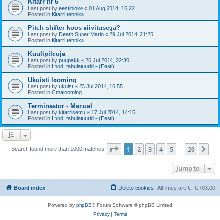
Kitarr nr 6
Last post by
eestibloke
«
01 Aug 2014, 16:22
Posted in
Kitarri tehnika
Pitch shifter koos viivitusega?
Last post by
Death Super Mario
«
29 Jul 2014, 21:25
Posted in
Kitarri tehnika
Kuulipilduja
Last post by
puupakk
«
26 Jul 2014, 22:30
Posted in
Lood, tabulatuurid - (Eesti)
Ukuisti looming
Last post by
ukuist
«
23 Jul 2014, 16:55
Posted in
Omalooming
Terminaator - Manual
Last post by
kitarrisemu
«
17 Jul 2014, 14:15
Posted in
Lood, tabulatuurid - (Eesti)
Page
1
of
20
1
2
3
4
5
20
Ne
Search found more than 1000 matches
…
Jump to
Board index
Delete cookies
All times are
UTC+03:00
Powered by
phpBB
® Forum Software © phpBB Limited
Privacy
|
Terms