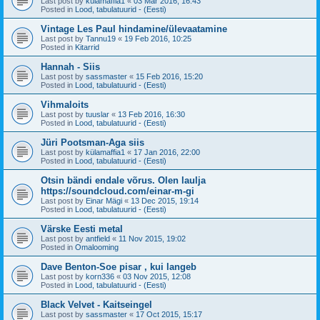
Last post by
külamaffia1
«
03 Mar 2016, 16:43
Posted in
Lood, tabulatuurid - (Eesti)
Vintage Les Paul hindamine/ülevaatamine
Last post by
Tannu19
«
19 Feb 2016, 10:25
Posted in
Kitarrid
Hannah - Siis
Last post by
sassmaster
«
15 Feb 2016, 15:20
Posted in
Lood, tabulatuurid - (Eesti)
Vihmaloits
Last post by
tuuslar
«
13 Feb 2016, 16:30
Posted in
Lood, tabulatuurid - (Eesti)
Jüri Pootsman-Aga siis
Last post by
külamaffia1
«
17 Jan 2016, 22:00
Posted in
Lood, tabulatuurid - (Eesti)
Otsin bändi endale võrus. Olen laulja
https://soundcloud.com/einar-m-gi
Last post by
Einar Mägi
«
13 Dec 2015, 19:14
Posted in
Lood, tabulatuurid - (Eesti)
Värske Eesti metal
Last post by
antfield
«
11 Nov 2015, 19:02
Posted in
Omalooming
Dave Benton-Soe pisar , kui langeb
Last post by
korn336
«
03 Nov 2015, 12:08
Posted in
Lood, tabulatuurid - (Eesti)
Black Velvet - Kaitseingel
Last post by
sassmaster
«
17 Oct 2015, 15:17