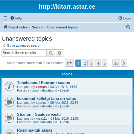
http://kitarr.astar.ee
FAQ
Login
S
Board index
Search
Unanswered topics
e
Unanswered topics
a
Go to advanced search
r
Search
Advanced search
c
Page
1
of
20
1
2
3
4
5
20
Ne
Search found more than 1000 matches
h
…
Topics
Tähelepanu! Foorumi saatus
Last post by
zomps
«
03 Apr 2016, 14:51
Posted in
Lood, tabulatuurid - (Eesti)
kosmikud kellelgi täna on valus
Last post by
coarlos
«
09 Mar 2016, 23:56
Posted in
Lood, tabulatuurid - (Eesti)
Shanon - Saatuse vastu
Last post by
mea111
«
09 Mar 2016, 21:03
Posted in
Lood, tabulatuurid - (Eesti)
Rosanna-tuli aknas