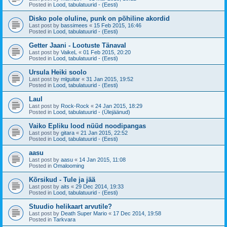
Posted in
Lood, tabulatuurid - (Eesti)
Disko pole oluline, punk on põhiline akordid
Last post by
bassimees
«
15 Feb 2015, 16:46
Posted in
Lood, tabulatuurid - (Eesti)
Getter Jaani - Lootuste Tänaval
Last post by
VaikeL
«
01 Feb 2015, 20:20
Posted in
Lood, tabulatuurid - (Eesti)
Ursula Heiki soolo
Last post by
mlguitar
«
31 Jan 2015, 19:52
Posted in
Lood, tabulatuurid - (Eesti)
Laul
Last post by
Rock-Rock
«
24 Jan 2015, 18:29
Posted in
Lood, tabulatuurid - (Ülejäänud)
Vaiko Epliku lood nüüd noodipangas
Last post by
gitara
«
21 Jan 2015, 22:52
Posted in
Lood, tabulatuurid - (Eesti)
aasu
Last post by
aasu
«
14 Jan 2015, 11:08
Posted in
Omalooming
Kõrsikud - Tule ja jää
Last post by
aits
«
29 Dec 2014, 19:33
Posted in
Lood, tabulatuurid - (Eesti)
Stuudio helikaart arvutile?
Last post by
Death Super Mario
«
17 Dec 2014, 19:58
Posted in
Tarkvara