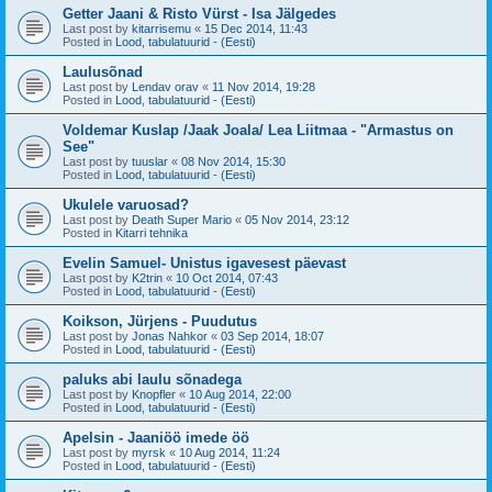
Getter Jaani & Risto Vürst - Isa Jälgedes
Last post by
kitarrisemu
«
15 Dec 2014, 11:43
Posted in
Lood, tabulatuurid - (Eesti)
Laulusõnad
Last post by
Lendav orav
«
11 Nov 2014, 19:28
Posted in
Lood, tabulatuurid - (Eesti)
Voldemar Kuslap /Jaak Joala/ Lea Liitmaa - "Armastus on
See"
Last post by
tuuslar
«
08 Nov 2014, 15:30
Posted in
Lood, tabulatuurid - (Eesti)
Ukulele varuosad?
Last post by
Death Super Mario
«
05 Nov 2014, 23:12
Posted in
Kitarri tehnika
Evelin Samuel- Unistus igavesest päevast
Last post by
K2trin
«
10 Oct 2014, 07:43
Posted in
Lood, tabulatuurid - (Eesti)
Koikson, Jürjens - Puudutus
Last post by
Jonas Nahkor
«
03 Sep 2014, 18:07
Posted in
Lood, tabulatuurid - (Eesti)
paluks abi laulu sõnadega
Last post by
Knopfler
«
10 Aug 2014, 22:00
Posted in
Lood, tabulatuurid - (Eesti)
Apelsin - Jaaniöö imede öö
Last post by
myrsk
«
10 Aug 2014, 11:24
Posted in
Lood, tabulatuurid - (Eesti)