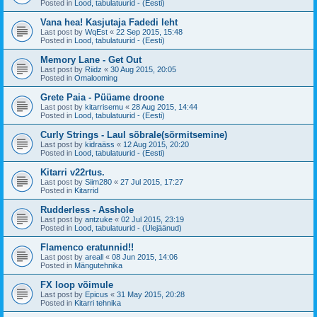
Posted in
Lood, tabulatuurid - (Eesti)
Vana hea! Kasjutaja Fadedi leht
Last post by
WqEst
«
22 Sep 2015, 15:48
Posted in
Lood, tabulatuurid - (Eesti)
Memory Lane - Get Out
Last post by
Riidz
«
30 Aug 2015, 20:05
Posted in
Omalooming
Grete Paia - Püüame droone
Last post by
kitarrisemu
«
28 Aug 2015, 14:44
Posted in
Lood, tabulatuurid - (Eesti)
Curly Strings - Laul sõbrale(sõrmitsemine)
Last post by
kidraäss
«
12 Aug 2015, 20:20
Posted in
Lood, tabulatuurid - (Eesti)
Kitarri v22rtus.
Last post by
Siim280
«
27 Jul 2015, 17:27
Posted in
Kitarrid
Rudderless - Asshole
Last post by
antzuke
«
02 Jul 2015, 23:19
Posted in
Lood, tabulatuurid - (Ülejäänud)
Flamenco eratunnid!!
Last post by
areall
«
08 Jun 2015, 14:06
Posted in
Mängutehnika
FX loop võimule
Last post by
Epicus
«
31 May 2015, 20:28
Posted in
Kitarri tehnika