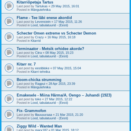
Kitarriõpetaja Tartus
Last post by
Tartukas
«
29 May 2015, 16:01
Posted in
Mängutehnika
Flame - Tee läbi enese akordid
Last post by
Levenstein
«
17 May 2015, 11:26
Posted in
Lood, tabulatuurid - (Eesti)
Schecter Omen extreme vs Schecter Demon
Last post by
Crazy
«
16 May 2015, 16:18
Posted in
Kitarrid
Terminaator - Metsik orhidee akorde?
Last post by
Citra
«
08 May 2015, 15:23
Posted in
Lood, tabulatuurid - (Eesti)
Kitarr nr. 7
Last post by
eestibloke
«
07 May 2015, 15:04
Posted in
Kitarri tehnika
Boom-chicka strumming
Last post by
Ragpui
«
28 Apr 2015, 23:39
Posted in
Mängutehnika
Emakesele - Miina Härma/A. Oengo – Juhandi (1923)
Last post by
toke
«
27 Mar 2015, 12:22
Posted in
Lood, tabulatuurid - (Eesti)
Fix- Grammofon
Last post by
lllauuuuraaa
«
21 Mar 2015, 21:20
Posted in
Lood, tabulatuurid - (Eesti)
Ziggy Wild - Wanted Man
Last post by
marx187
«
01 Mar 2015, 18:12