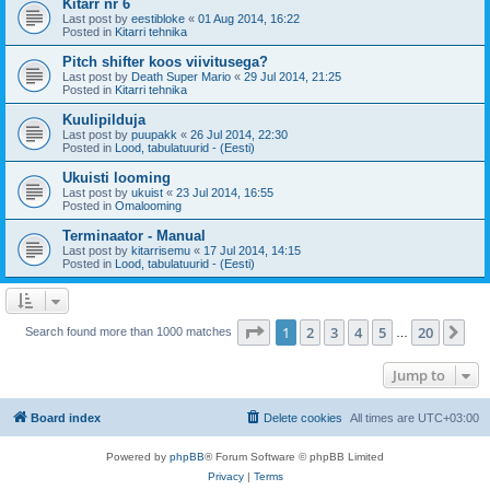
Kitarr nr 6
Last post by
eestibloke
«
01 Aug 2014, 16:22
Posted in
Kitarri tehnika
Pitch shifter koos viivitusega?
Last post by
Death Super Mario
«
29 Jul 2014, 21:25
Posted in
Kitarri tehnika
Kuulipilduja
Last post by
puupakk
«
26 Jul 2014, 22:30
Posted in
Lood, tabulatuurid - (Eesti)
Ukuisti looming
Last post by
ukuist
«
23 Jul 2014, 16:55
Posted in
Omalooming
Terminaator - Manual
Last post by
kitarrisemu
«
17 Jul 2014, 14:15
Posted in
Lood, tabulatuurid - (Eesti)
Page
1
of
20
1
2
3
4
5
20
Ne
Search found more than 1000 matches
…
Jump to
Board index
Delete cookies
All times are
UTC+03:00
Powered by
phpBB
® Forum Software © phpBB Limited
Privacy
|
Terms