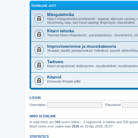
TEHNILINE JUTT
Mängutehnika
Kitarri mängutehnika probleemid - legatod, alternate picking, 
strumming, slap, two-hand tapping, fingerstyle, klassikaline
Kitarri tehnika
Teemad kitarri ehitamisest, -parandamisest, -timmimisest, võ
Improviseerimine ja muusikateooria
Skaalad, laadid, pentatoonikad, helistikud, pausid, taktimõõd
Tarkvara
Kitarri programmid, lindistamine, stuudioefektid, noodistamine
Kitarrid
Erinevate firmade pillid
LOGIN
Username:
Password:
WHO IS ONLINE
In total there are
342
users online :: 3 registered, 0 hidden and 339 gues
Most users ever online was
2526
on 20 Apr 2026, 05:07
STATISTICS