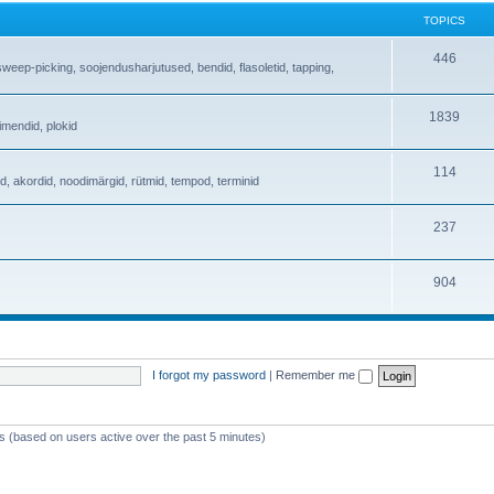
TOPICS
446
sweep-picking, soojendusharjutused, bendid, flasoletid, tapping,
1839
imendid, plokid
114
ud, akordid, noodimärgid, rütmid, tempod, terminid
237
904
I forgot my password
|
Remember me
ts (based on users active over the past 5 minutes)