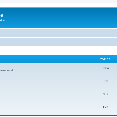
ee
riga
TOPICS
3384
ommentaarid
629
403
122