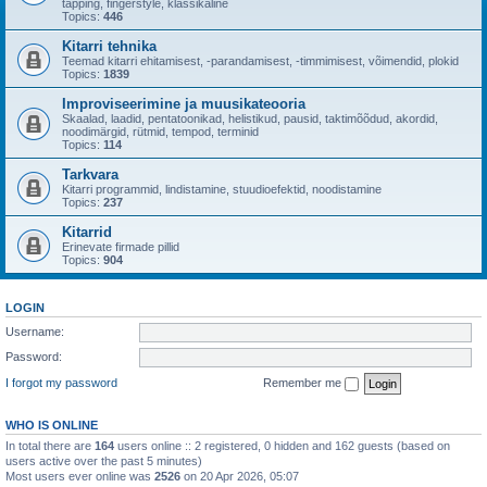
tapping, fingerstyle, klassikaline
Topics:
446
Kitarri tehnika
Teemad kitarri ehitamisest, -parandamisest, -timmimisest, võimendid, plokid
Topics:
1839
Improviseerimine ja muusikateooria
Skaalad, laadid, pentatoonikad, helistikud, pausid, taktimõõdud, akordid,
noodimärgid, rütmid, tempod, terminid
Topics:
114
Tarkvara
Kitarri programmid, lindistamine, stuudioefektid, noodistamine
Topics:
237
Kitarrid
Erinevate firmade pillid
Topics:
904
LOGIN
Username:
Password:
I forgot my password
Remember me
WHO IS ONLINE
In total there are
164
users online :: 2 registered, 0 hidden and 162 guests (based on
users active over the past 5 minutes)
Most users ever online was
2526
on 20 Apr 2026, 05:07