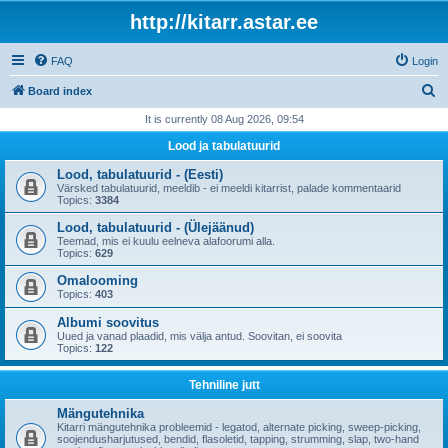
http://kitarr.astar.ee
FAQ
Login
S
Board index
e
It is currently 08 Aug 2026, 09:54
a
Lood ja tabulatuurid
r
Lood, tabulatuurid - (Eesti)
c
Värsked tabulatuurid, meeldib - ei meeldi kitarrist, palade kommentaarid
Topics:
3384
h
Lood, tabulatuurid - (Ülejäänud)
Teemad, mis ei kuulu eelneva alafoorumi alla.
Topics:
629
Omalooming
Topics:
403
Albumi soovitus
Uued ja vanad plaadid, mis välja antud. Soovitan, ei soovita
Topics:
122
Tehniline jutt
Mängutehnika
Kitarri mängutehnika probleemid - legatod, alternate picking, sweep-picking,
soojendusharjutused, bendid, flasoletid, tapping, strumming, slap, two-hand